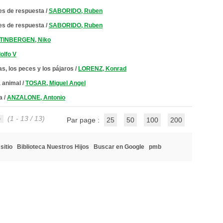
es de respuesta
/
SABORIDO, Ruben
es de respuesta
/
SABORIDO, Ruben
TINBERGEN, Niko
olfo V
as, los peces y los pájaros
/
LORENZ, Konrad
 animal
/
TOSAR, Miguel Angel
a
/
ANZALONE, Antonio
(1 - 13 / 13)
Par page :
25
50
100
200
sitio
Biblioteca Nuestros Hijos
Buscar en Google
pmb