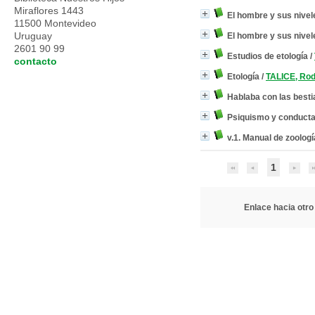
Miraflores 1443
El hombre y sus nivel
11500 Montevideo
Uruguay
El hombre y sus nivel
2601 90 99
Estudios de etología
/
contacto
Etología
/
TALICE, Rod
Hablaba con las besti
Psiquismo y conducta
v.1. Manual de zoologí
1
Enlace hacia otro 