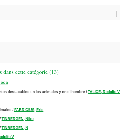
 dans cette catégorie (
13
)
ueda
tos destacables en los animales y en el hombre
/
TALICE, Rodolfo V
nimales
/
FABRICIUS, Eric
/
TINBERGEN, Niko
/
TINBERGEN, N
odolfo V