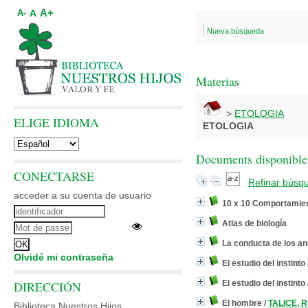
A+
A
A-
Nueva búsqueda
Materias
>
ETOLOGIA
ELIGE IDIOMA
ETOLOGIA
Documents disponibles
CONECTARSE
Refinar búsq
acceder a su cuenta de usuario
10 x 10 Comportamien
Atlas de biología
La conducta de los a
Olvidé mi contraseña
El estudio del instinto
DIRECCIÓN
El estudio del instinto
El hombre
/
TALICE, R
Biblioteca Nuestros Hijos