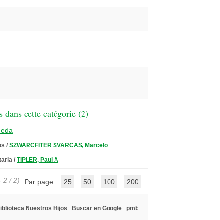
 dans cette catégorie (
2
)
ueda
os
/
SZWARCFITER SVARCAS, Marcelo
taria
/
TIPLER, Paul A
 2 / 2)
Par page :
25
50
100
200
iblioteca Nuestros Hijos
Buscar en Google
pmb