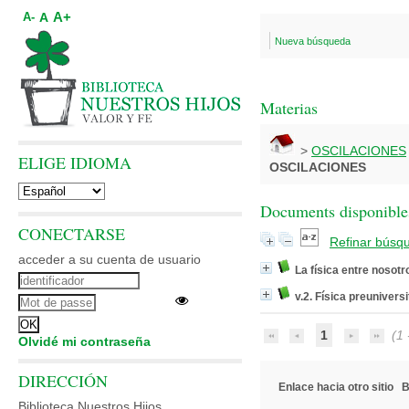
A+
A
A-
Nueva búsqueda
Materias
>
OSCILACIONES
ELIGE IDIOMA
OSCILACIONES
Documents disponibles
CONECTARSE
Refinar búsq
acceder a su cuenta de usuario
La física entre nosotr
v.2. Física preuniversi
1
(1 -
Olvidé mi contraseña
DIRECCIÓN
Enlace hacia otro sitio
B
Biblioteca Nuestros Hijos