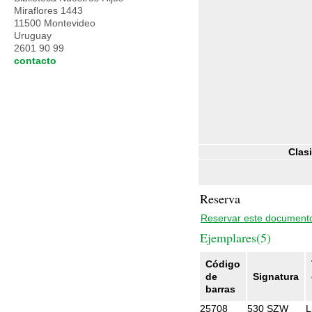
Miraflores 1443
11500 Montevideo
Uruguay
2601 90 99
contacto
Clasi
Reserva
Reservar este document
Ejemplares(5)
Código
de
Signatura
barras
25708
530 SZW
L