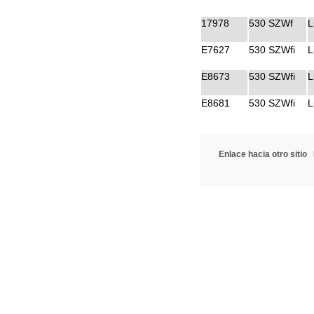
17978
530 SZWf
L
E7627
530 SZWfi
L
E8673
530 SZWfi
L
E8681
530 SZWfi
L
Enlace hacia otro sitio