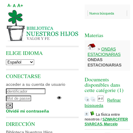
A+
A
A-
Nueva búsqueda
Materias
>
ONDAS
ELIGE IDIOMA
ESTACIONARIAS
ONDAS
ESTACIONARIAS
CONECTARSE
Documents
disponibles dans
acceder a su cuenta de usuario
cette catégorie (
1
)
Refinar
búsqueda
Olvidé mi contraseña
La física entre
nosotros
/
SZWARCFITER
DIRECCIÓN
SVARCAS, Marcelo
Biblioteca Nuestros Hijos