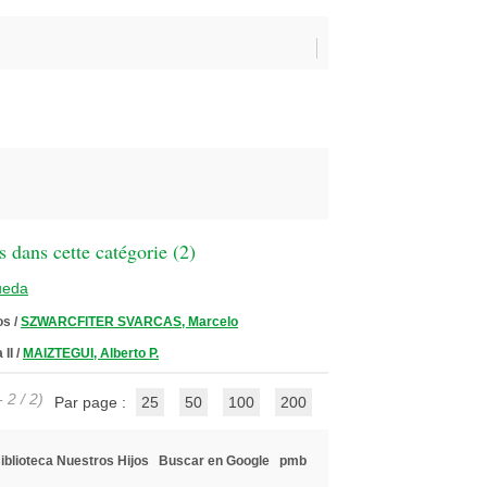
 dans cette catégorie (
2
)
ueda
os
/
SZWARCFITER SVARCAS, Marcelo
 II
/
MAIZTEGUI, Alberto P.
 2 / 2)
Par page :
25
50
100
200
iblioteca Nuestros Hijos
Buscar en Google
pmb