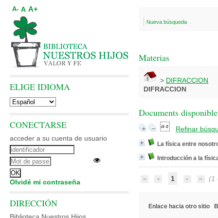
A+
A
A-
Nueva búsqueda
Materias
>
DIFRACCION
ELIGE IDIOMA
DIFRACCION
Documents disponibles
CONECTARSE
Refinar búsq
acceder a su cuenta de usuario
La física entre nosotr
Introducción a la física
1
(1 -
Olvidé mi contraseña
DIRECCIÓN
Enlace hacia otro sitio
B
Biblioteca Nuestros Hijos