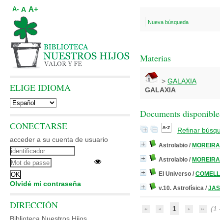
A+
A
A-
Nueva búsqueda
Materias
>
GALAXIA
ELIGE IDIOMA
GALAXIA
Documents disponibles
CONECTARSE
Refinar búsq
acceder a su cuenta de usuario
Astrolabio
/
MOREIRA,
Astrolabio
/
MOREIRA,
El Universo
/
COMELLA
Olvidé mi contraseña
v.10. Astrofísica
/
JAS
DIRECCIÓN
1
(1 -
Biblioteca Nuestros Hijos