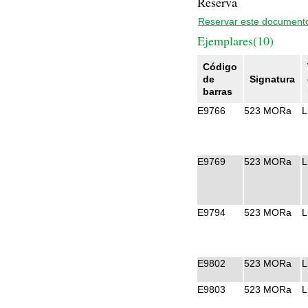
Reserva
Reservar este document
Ejemplares(10)
Código
de
Signatura
barras
E9766
523 MORa
L
E9769
523 MORa
L
E9794
523 MORa
L
E9802
523 MORa
L
E9803
523 MORa
L