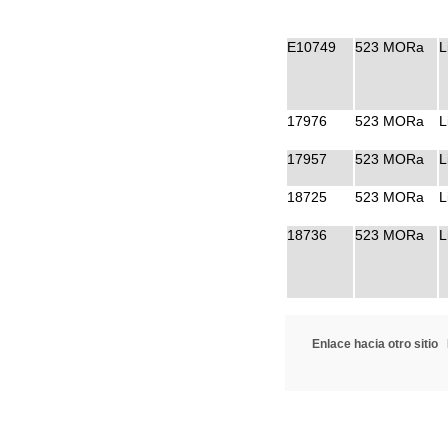
E10749
523 MORa
L
17976
523 MORa
L
17957
523 MORa
L
18725
523 MORa
L
18736
523 MORa
L
Enlace hacia otro sitio