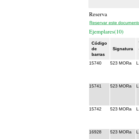
Reserva
Reservar este document
Ejemplares(10)
Código
de
Signatura
barras
15740
523 MORa
L
15741
523 MORa
L
15742
523 MORa
L
16928
523 MORa
L