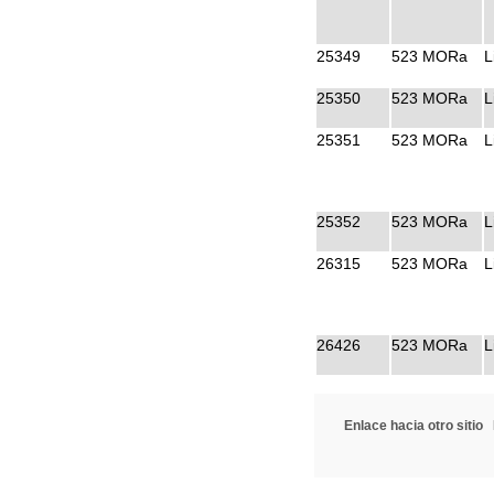
25349
523 MORa
L
25350
523 MORa
L
25351
523 MORa
L
25352
523 MORa
L
26315
523 MORa
L
26426
523 MORa
L
Enlace hacia otro sitio