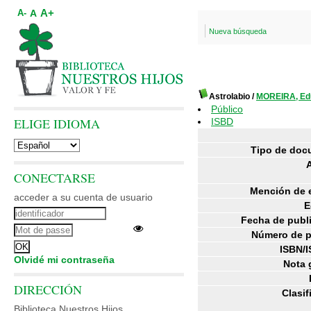
A+
A
A-
Nueva búsqueda
Astrolabio
/
MOREIRA, Ed
Público
ELIGE IDIOMA
ISBD
Tipo de doc
CONECTARSE
Mención de 
acceder a su cuenta de usuario
E
Fecha de publ
Número de p
ISBN/I
Olvidé mi contraseña
Nota 
DIRECCIÓN
Clasif
Biblioteca Nuestros Hijos