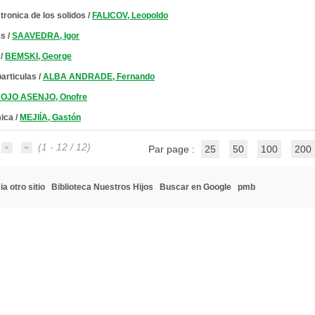
ctronica de los solidos
/
FALICOV, Leopoldo
as
/
SAAVEDRA, Igor
/
BEMSKI, George
particulas
/
ALBA ANDRADE, Fernando
OJO ASENJO, Onofre
mica
/
MEJIÍA, Gastón
(1 - 12 / 12)
Par page :
25
50
100
200
a otro sitio
Biblioteca Nuestros Hijos
Buscar en Google
pmb