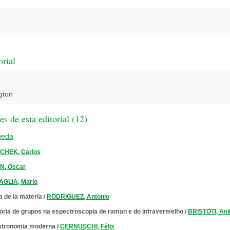
orial
gton
 de esta editorial (
12
)
ueda
CHEK, Carlos
, Oscar
GLIA, Mario
ca de la materia
/
RODRIGUEZ, Antonio
eoria de grupos na espectroscopia de raman e do infravermelho
/
BRISTOTI, Ani
astronomia moderna
/
CERNUSCHI, Félix