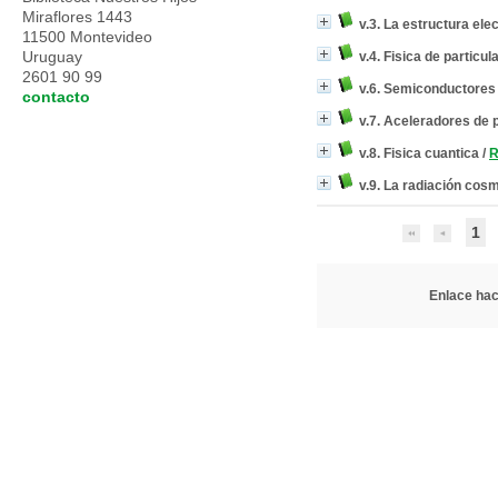
Miraflores 1443
v.3. La estructura ele
11500 Montevideo
Uruguay
v.4. Fisica de particul
2601 90 99
v.6. Semiconductores
contacto
v.7. Aceleradores de 
v.8. Fisica cuantica
/
R
v.9. La radiación cos
1
Enlace haci