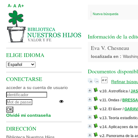
A+
A
A-
Nueva búsqueda
Información de la edit
Eva V. Chesneau
ELIGE IDIOMA
localizada en :
Washin
Documentos disponibles
CONECTARSE
Refinar búsq
acceder a su cuenta de usuario
v.10. Astrofísica
/
JAS
v.11. Ondas
/
BRESSAN
v.12. El láser
/
GARAVA
Olvidé mi contraseña
v.13. Teoria estadìsti
DIRECCIÓN
v.14. Aplicaçoes da t
v.2. Panorama de la 
Biblioteca Nuestros Hijos