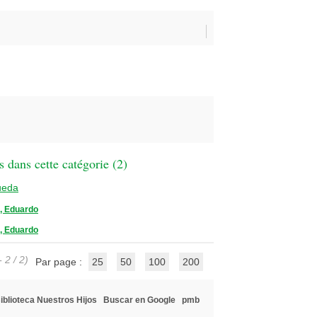
 dans cette catégorie (
2
)
ueda
 Eduardo
 Eduardo
 2 / 2)
Par page :
25
50
100
200
iblioteca Nuestros Hijos
Buscar en Google
pmb