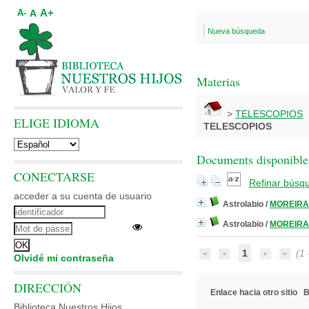
A+
A
A-
Nueva búsqueda
Materias
>
TELESCOPIOS
ELIGE IDIOMA
TELESCOPIOS
Documents disponibles
CONECTARSE
Refinar búsq
acceder a su cuenta de usuario
Astrolabio
/
MOREIRA,
Astrolabio
/
MOREIRA,
1
(1 -
Olvidé mi contraseña
DIRECCIÓN
Enlace hacia otro sitio
B
Biblioteca Nuestros Hijos