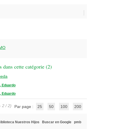
SMO
 dans cette catégorie (
2
)
ueda
 Eduardo
 Eduardo
 2 / 2)
Par page :
25
50
100
200
iblioteca Nuestros Hijos
Buscar en Google
pmb