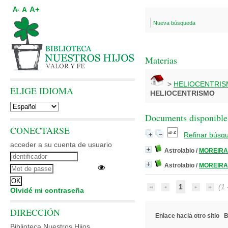
A+
A
A-
Nueva búsqueda
Materias
>
HELIOCENTRI
ELIGE IDIOMA
HELIOCENTRISMO
Documents disponibles
CONECTARSE
Refinar búsq
acceder a su cuenta de usuario
Astrolabio
/
MOREIRA,
Astrolabio
/
MOREIRA,
1
(1 -
Olvidé mi contraseña
DIRECCIÓN
Enlace hacia otro sitio
B
Biblioteca Nuestros Hijos