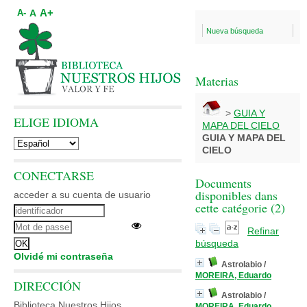
A+
A
A-
Nueva búsqueda
Materias
>
GUIA Y
ELIGE IDIOMA
MAPA DEL CIELO
GUIA Y MAPA DEL
CIELO
CONECTARSE
Documents
disponibles dans
acceder a su cuenta de usuario
cette catégorie (
2
)
Refinar
búsqueda
Olvidé mi contraseña
Astrolabio
/
MOREIRA, Eduardo
DIRECCIÓN
Astrolabio
/
Biblioteca Nuestros Hijos
MOREIRA, Eduardo