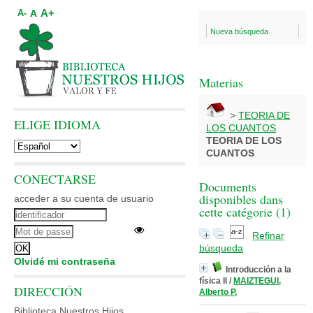
A+
A
A-
Nueva búsqueda
Materias
>
TEORIA DE
ELIGE IDIOMA
LOS CUANTOS
TEORIA DE LOS
CUANTOS
CONECTARSE
Documents
disponibles dans
acceder a su cuenta de usuario
cette catégorie (
1
)
Refinar
búsqueda
Olvidé mi contraseña
Introducción a la
física II
/
MAIZTEGUI,
DIRECCIÓN
Alberto P.
Biblioteca Nuestros Hijos