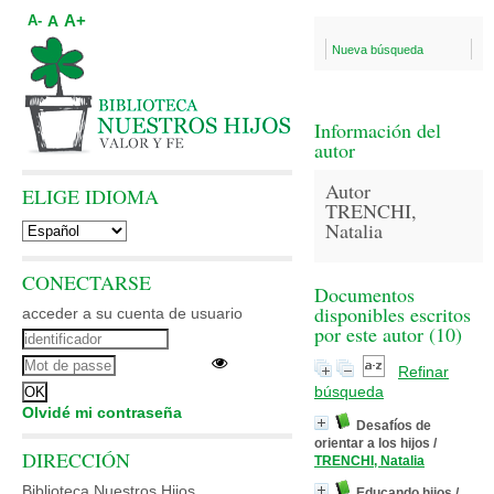
A+
A
A-
Nueva búsqueda
Información del
autor
Autor
ELIGE IDIOMA
TRENCHI,
Natalia
CONECTARSE
Documentos
disponibles escritos
acceder a su cuenta de usuario
por este autor (
10
)
Refinar
búsqueda
Olvidé mi contraseña
Desafíos de
orientar a los hijos
/
DIRECCIÓN
TRENCHI, Natalia
Biblioteca Nuestros Hijos
Educando hijos
/