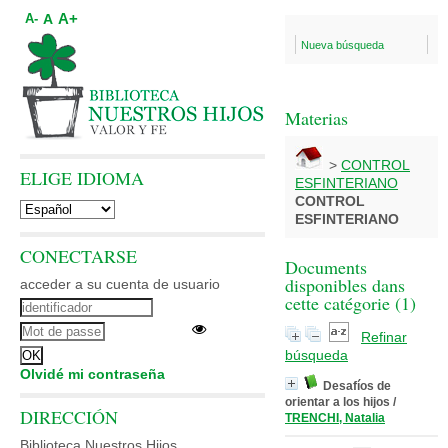
A+
A
A-
Nueva búsqueda
Materias
>
CONTROL
ELIGE IDIOMA
ESFINTERIANO
CONTROL
ESFINTERIANO
CONECTARSE
Documents
disponibles dans
acceder a su cuenta de usuario
cette catégorie (
1
)
Refinar
búsqueda
Olvidé mi contraseña
Desafíos de
orientar a los hijos
/
DIRECCIÓN
TRENCHI, Natalia
Biblioteca Nuestros Hijos