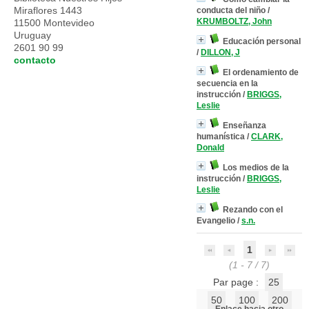
Miraflores 1443
conducta del niño
/
KRUMBOLTZ, John
11500 Montevideo
Uruguay
Educación personal
2601 90 99
/
DILLON, J
contacto
El ordenamiento de
secuencia en la
instrucción
/
BRIGGS,
Leslie
Enseñanza
humanística
/
CLARK,
Donald
Los medios de la
instrucción
/
BRIGGS,
Leslie
Rezando con el
Evangelio
/
s.n.
1
(1 - 7 / 7)
Par page :
25
50
100
200