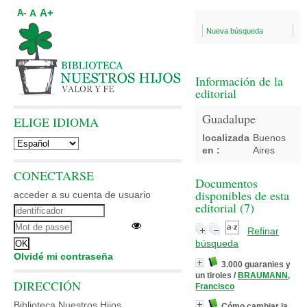
A+
A
A-
Nueva búsqueda
Información de la
editorial
Guadalupe
ELIGE IDIOMA
localizada
Buenos
en :
Aires
CONECTARSE
Documentos
disponibles de esta
acceder a su cuenta de usuario
editorial (
7
)
Refinar
búsqueda
Olvidé mi contraseña
3.000 guaranies y
un tiroles
/
BRAUMANN,
DIRECCIÓN
Francisco
Biblioteca Nuestros Hijos
Cómo cambiar la