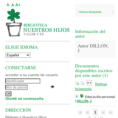
A+
A
A-
Nueva búsqueda
Información del
autor
Autor DILLON,
ELIGE IDIOMA
J
Documentos
CONECTARSE
disponibles escritos
por este autor (
1
)
acceder a su cuenta de usuario
Refinar
búsqueda
Educación personal
Olvidé mi contraseña
/
DILLON, J
DIRECCIÓN
1
Biblioteca Nuestros Hijos