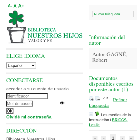
A+
A
A-
Nueva búsqueda
Información del
autor
Autor GAGNÉ,
ELIGE IDIOMA
Robert
Documentos
CONECTARSE
disponibles escritos
por este autor (
1
)
acceder a su cuenta de usuario
Refinar
búsqueda
Los medios de la
Olvidé mi contraseña
instrucción
/
BRIGGS,
Leslie
DIRECCIÓN
1
Biblioteca Nuestros Hijos