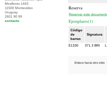
Miraflores 1443
Reserva
11500 Montevideo
Uruguay
Reservar este document
2601 90 99
Ejemplares(1)
contacto
Código
de
Signatura
barras
E1330
371.3 BRI
L
Enlace hacia otro sitio