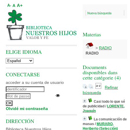
A+
A
A-
Nueva búsqueda
Materias
>
RADIO
ELIGE IDIOMA
RADIO
Documents
disponibles dans
CONECTARSE
cette catégorie (
4
)
acceder a su cuenta de usuario
Refinar
búsqueda
Casi todo lo que sé
de publicidad
/
LORENTE,
Olvidé mi contraseña
Joaquín
La comunicación de
DIRECCIÓN
masas
/
MURARO,
Heriberto (Selección)
Biblioteca Nuestros Hijos