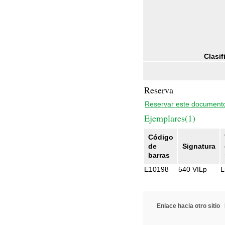
Clasif
Reserva
Reservar este document
Ejemplares(1)
Código
de
Signatura
barras
E10198
540 VILp
L
Enlace hacia otro sitio