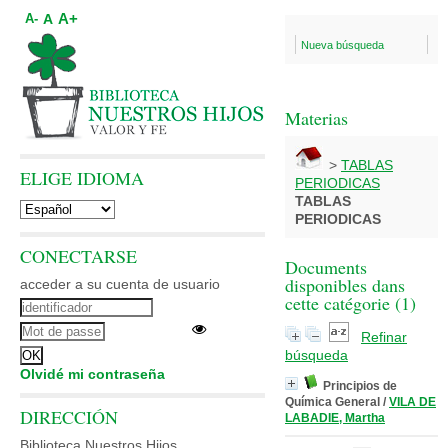
A+
A
A-
Nueva búsqueda
Materias
>
TABLAS
ELIGE IDIOMA
PERIODICAS
TABLAS
PERIODICAS
CONECTARSE
Documents
disponibles dans
acceder a su cuenta de usuario
cette catégorie (
1
)
Refinar
búsqueda
Olvidé mi contraseña
Principios de
Química General
/
VILA DE
DIRECCIÓN
LABADIE, Martha
Biblioteca Nuestros Hijos