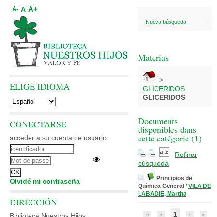
A+
A
A-
Nueva búsqueda
Materias
>
ELIGE IDIOMA
GLICERIDOS
GLICERIDOS
Documents
CONECTARSE
disponibles dans
cette catégorie (
1
)
acceder a su cuenta de usuario
Refinar
búsqueda
Principios de
Olvidé mi contraseña
Química General
/
VILA DE
LABADIE, Martha
DIRECCIÓN
1
Biblioteca Nuestros Hijos