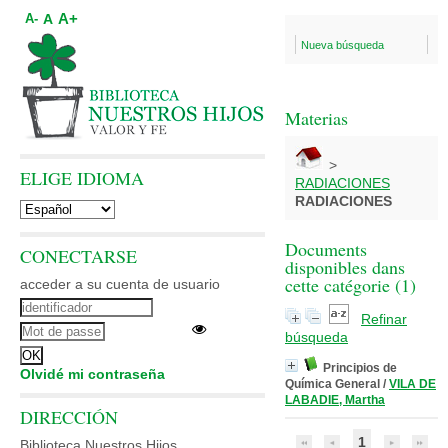
A+
A
A-
Nueva búsqueda
Materias
>
ELIGE IDIOMA
RADIACIONES
RADIACIONES
Documents
CONECTARSE
disponibles dans
cette catégorie (
1
)
acceder a su cuenta de usuario
Refinar
búsqueda
Principios de
Olvidé mi contraseña
Química General
/
VILA DE
LABADIE, Martha
DIRECCIÓN
1
Biblioteca Nuestros Hijos