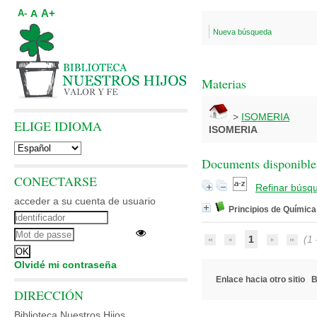
A+
A
A-
Nueva búsqueda
Materias
>
ISOMERIA
ELIGE IDIOMA
ISOMERIA
Documents disponibles
CONECTARSE
Refinar búsq
acceder a su cuenta de usuario
Principios de Química
1
(1 -
Olvidé mi contraseña
Enlace hacia otro sitio
B
DIRECCIÓN
Biblioteca Nuestros Hijos