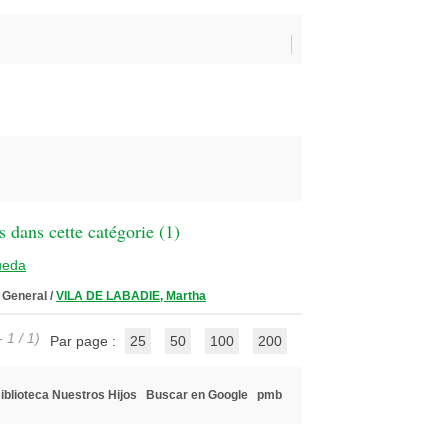
 dans cette catégorie (
1
)
ueda
 General
/
VILA DE LABADIE, Martha
 1 / 1)
Par page :
25
50
100
200
iblioteca Nuestros Hijos
Buscar en Google
pmb