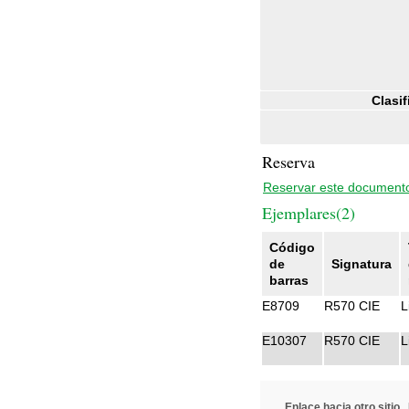
Clasif
Reserva
Reservar este document
Ejemplares(2)
Código
de
Signatura
barras
E8709
R570 CIE
L
E10307
R570 CIE
L
Enlace hacia otro sitio