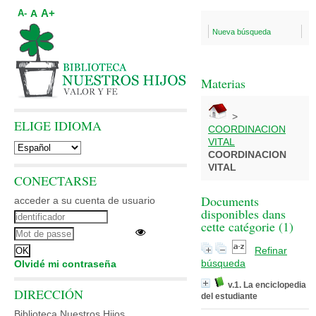
A+
A
A-
Nueva búsqueda
Materias
>
ELIGE IDIOMA
COORDINACION
VITAL
COORDINACION
VITAL
CONECTARSE
Documents
acceder a su cuenta de usuario
disponibles dans
cette catégorie (
1
)
Refinar
búsqueda
Olvidé mi contraseña
v.1. La enciclopedia
DIRECCIÓN
del estudiante
Biblioteca Nuestros Hijos