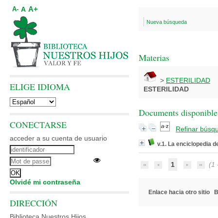
A+
A
A-
Nueva búsqueda
Materias
>
ESTERILIDAD
ELIGE IDIOMA
ESTERILIDAD
Documents disponibles
CONECTARSE
Refinar búsq
acceder a su cuenta de usuario
v.1. La enciclopedia d
1
(1 -
Olvidé mi contraseña
Enlace hacia otro sitio
B
DIRECCIÓN
Biblioteca Nuestros Hijos