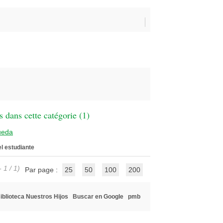
 dans cette catégorie (
1
)
ueda
el estudiante
 1 / 1)
Par page :
25
50
100
200
iblioteca Nuestros Hijos
Buscar en Google
pmb