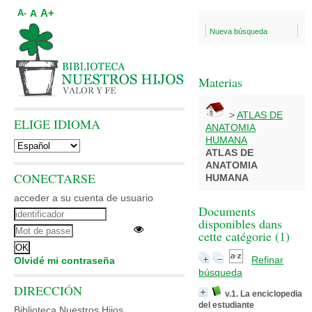
A+
A
A-
Nueva búsqueda
Materias
>
ATLAS DE
ELIGE IDIOMA
ANATOMIA
HUMANA
ATLAS DE
ANATOMIA
CONECTARSE
HUMANA
acceder a su cuenta de usuario
Documents
disponibles dans
cette catégorie (
1
)
Refinar
Olvidé mi contraseña
búsqueda
DIRECCIÓN
v.1. La enciclopedia
del estudiante
Biblioteca Nuestros Hijos