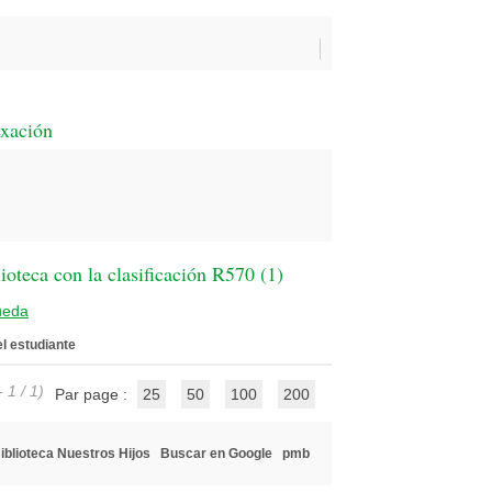
exación
oteca con la clasificación R570 (
1
)
ueda
el estudiante
 1 / 1)
Par page :
25
50
100
200
iblioteca Nuestros Hijos
Buscar en Google
pmb