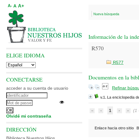
A+
A
A-
Nueva búsqueda
Información de la ind
R570
ELIGE IDIOMA
R577
Documentos en la bibli
CONECTARSE
Refinar búsq
acceder a su cuenta de usuario
v.1. La enciclopedia d
1
(1 -
Olvidé mi contraseña
DIRECCIÓN
Enlace hacia otro sitio
B
Biblioteca Nuestros Hijos