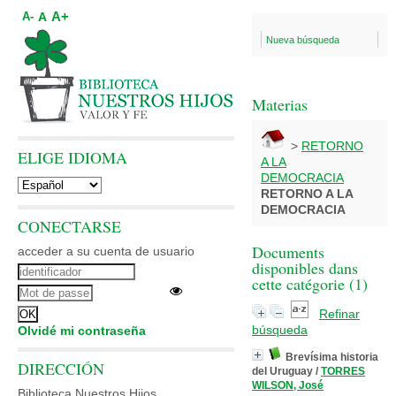
A+
A
A-
Nueva búsqueda
Materias
>
RETORNO
ELIGE IDIOMA
A LA
DEMOCRACIA
RETORNO A LA
DEMOCRACIA
CONECTARSE
Documents
acceder a su cuenta de usuario
disponibles dans
cette catégorie (
1
)
Refinar
búsqueda
Olvidé mi contraseña
Brevísima historia
DIRECCIÓN
del Uruguay
/
TORRES
WILSON, José
Biblioteca Nuestros Hijos