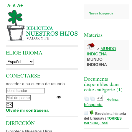
A+
A
A-
Nueva búsqueda
Materias
>
MUNDO
ELIGE IDIOMA
INDIGENA
MUNDO
INDIGENA
CONECTARSE
Documents
disponibles dans
acceder a su cuenta de usuario
cette catégorie (
1
)
Refinar
búsqueda
Olvidé mi contraseña
Brevísima historia
del Uruguay
/
TORRES
DIRECCIÓN
WILSON, José
Biblioteca Nuestros Hijos