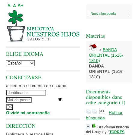
A+
A
A-
Nueva búsqueda
Materias
>
BANDA
ELIGE IDIOMA
ORIENTAL (1516-
1810)
BANDA
ORIENTAL (1516-
CONECTARSE
1810)
acceder a su cuenta de usuario
Documents
disponibles dans
cette catégorie (
1
)
Refinar
Olvidé mi contraseña
búsqueda
DIRECCIÓN
Brevísima historia
del Uruguay
/
TORRES
Biblioteca Nuestros Hijos