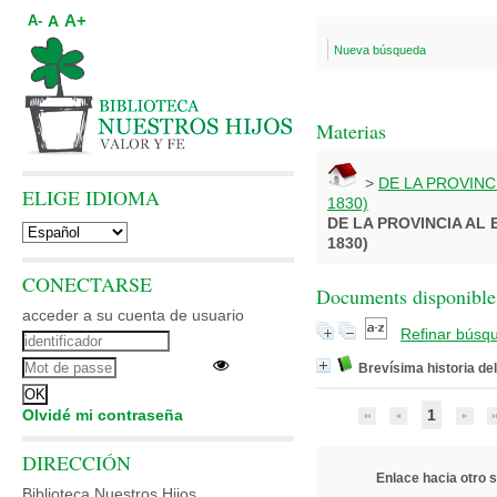
A+
A
A-
Nueva búsqueda
Materias
>
DE LA PROVINC
ELIGE IDIOMA
1830)
DE LA PROVINCIA AL 
1830)
CONECTARSE
Documents disponibles
acceder a su cuenta de usuario
Refinar búsq
Brevísima historia de
Olvidé mi contraseña
1
DIRECCIÓN
Enlace hacia otro s
Biblioteca Nuestros Hijos