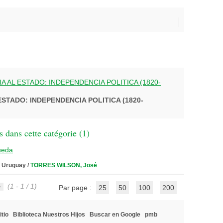
IA AL ESTADO: INDEPENDENCIA POLITICA (1820-
ESTADO: INDEPENDENCIA POLITICA (1820-
 dans cette catégorie (
1
)
ueda
l Uruguay
/
TORRES WILSON, José
(1 - 1 / 1)
Par page :
25
50
100
200
itio
Biblioteca Nuestros Hijos
Buscar en Google
pmb