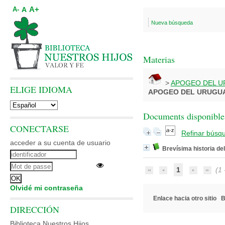
A+
A
A-
Nueva búsqueda
Materias
>
APOGEO DEL UR
ELIGE IDIOMA
APOGEO DEL URUGUAY
Documents disponibles
CONECTARSE
Refinar búsq
acceder a su cuenta de usuario
Brevísima historia de
1
(1 -
Olvidé mi contraseña
Enlace hacia otro sitio
B
DIRECCIÓN
Biblioteca Nuestros Hijos