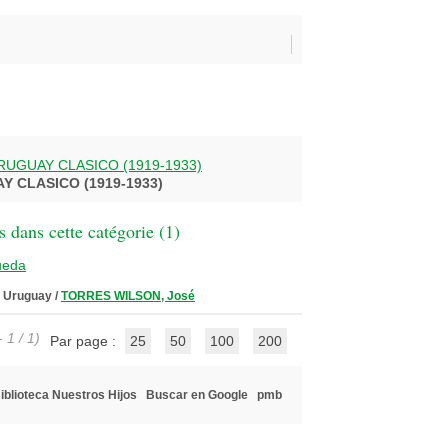
UGUAY CLASICO (1919-1933)
 CLASICO (1919-1933)
 dans cette catégorie (
1
)
ueda
l Uruguay
/
TORRES WILSON, José
 1 / 1)
Par page :
25
50
100
200
iblioteca Nuestros Hijos
Buscar en Google
pmb