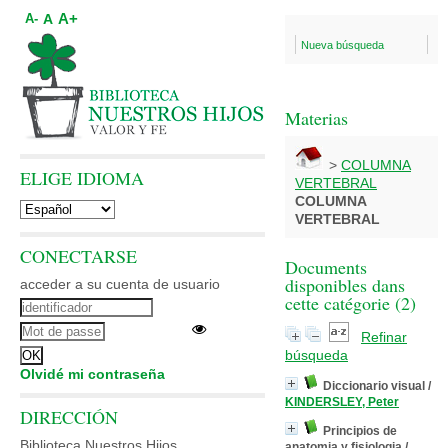
A+
A
A-
Nueva búsqueda
Materias
>
COLUMNA
ELIGE IDIOMA
VERTEBRAL
COLUMNA
VERTEBRAL
CONECTARSE
Documents
disponibles dans
acceder a su cuenta de usuario
cette catégorie (
2
)
Refinar
búsqueda
Olvidé mi contraseña
Diccionario visual
/
KINDERSLEY, Peter
DIRECCIÓN
Principios de
Biblioteca Nuestros Hijos
anatomia y fisiologia
/