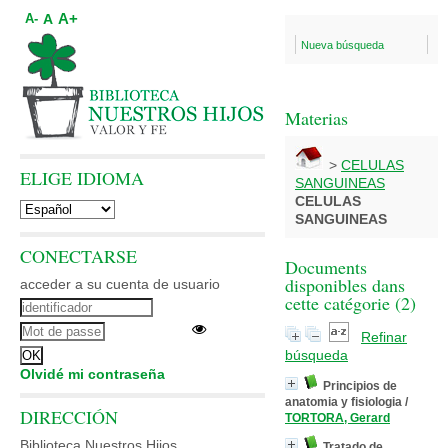
A+
A
A-
Nueva búsqueda
Materias
>
CELULAS
ELIGE IDIOMA
SANGUINEAS
CELULAS
SANGUINEAS
CONECTARSE
Documents
disponibles dans
acceder a su cuenta de usuario
cette catégorie (
2
)
Refinar
búsqueda
Olvidé mi contraseña
Principios de
anatomia y fisiologia
/
DIRECCIÓN
TORTORA, Gerard
Biblioteca Nuestros Hijos
Tratado de