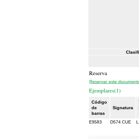
Clasif
Reserva
Reservar este document
Ejemplares(1)
Código
de
Signatura
barras
E9583
D574 CUE
L