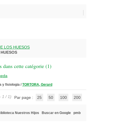
E LOS HUESOS
 HUESOS
 dans cette catégorie (
1
)
ueda
 y fisiologia
/
TORTORA, Gerard
 1 / 1)
Par page :
25
50
100
200
iblioteca Nuestros Hijos
Buscar en Google
pmb