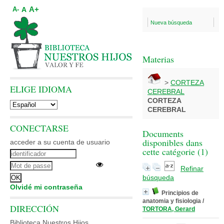
A+
A
A-
Nueva búsqueda
Materias
>
CORTEZA
ELIGE IDIOMA
CEREBRAL
CORTEZA
CEREBRAL
CONECTARSE
Documents
disponibles dans
acceder a su cuenta de usuario
cette catégorie (
1
)
Refinar
búsqueda
Olvidé mi contraseña
Principios de
anatomia y fisiologia
/
DIRECCIÓN
TORTORA, Gerard
Biblioteca Nuestros Hijos