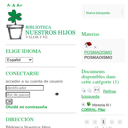
A+
A
A-
Nueva búsqueda
Materias
>
ELIGE IDIOMA
POSMAOISMO
POSMAOISMO
Documents
CONECTARSE
disponibles dans
cette catégorie (
1
)
acceder a su cuenta de usuario
Refinar
búsqueda
Historia IV
/
Olvidé mi contraseña
CORRAL, Pilar
DIRECCIÓN
1
Biblioteca Nuestros Hijos