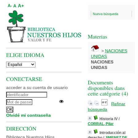
A+
A
A-
Nueva búsqueda
Materias
>
NACIONES
ELIGE IDIOMA
UNIDAS
NACIONES
UNIDAS
CONECTARSE
Documents
disponibles dans
acceder a su cuenta de usuario
cette catégorie (
4
)
Refinar
búsqueda
Olvidé mi contraseña
Historia IV
/
CORRAL, Pilar
DIRECCIÓN
Introducción al
Biblioteca Nuestros Hijos
derecho
/
JIMENEZ DE