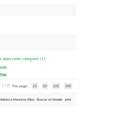
 dans cette catégorie (
1
)
ueda
Pilar
 1 / 1)
Par page :
25
50
100
200
iblioteca Nuestros Hijos
Buscar en Google
pmb