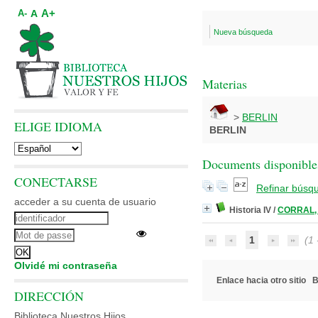
A+
A
A-
Nueva búsqueda
Materias
>
BERLIN
ELIGE IDIOMA
BERLIN
Documents disponibles
CONECTARSE
Refinar búsq
acceder a su cuenta de usuario
Historia IV
/
CORRAL, 
1
(1 -
Olvidé mi contraseña
Enlace hacia otro sitio
B
DIRECCIÓN
Biblioteca Nuestros Hijos