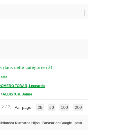
 dans cette catégorie (
2
)
ueda
ROMERO TOBAR, Leonardo
/
ALBISTUR, Jaime
 2 / 2)
Par page :
25
50
100
200
iblioteca Nuestros Hijos
Buscar en Google
pmb