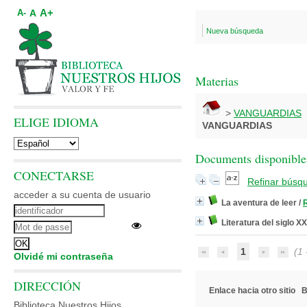
A+
A
A-
Nueva búsqueda
Materias
>
VANGUARDIAS
ELIGE IDIOMA
VANGUARDIAS
Documents disponibles
CONECTARSE
Refinar búsq
acceder a su cuenta de usuario
La aventura de leer
/
Literatura del siglo XX
1
(1 -
Olvidé mi contraseña
DIRECCIÓN
Enlace hacia otro sitio
B
Biblioteca Nuestros Hijos