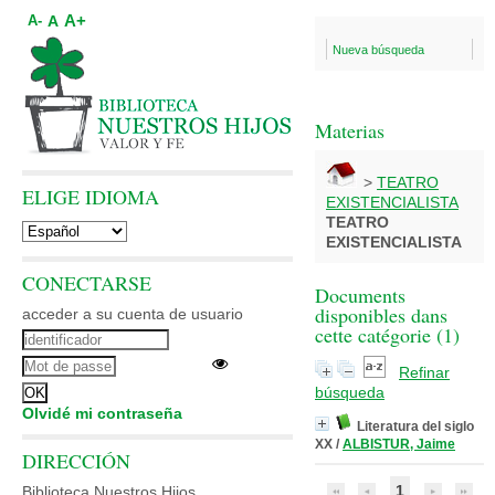
A+
A
A-
Nueva búsqueda
Materias
>
TEATRO
ELIGE IDIOMA
EXISTENCIALISTA
TEATRO
EXISTENCIALISTA
CONECTARSE
Documents
disponibles dans
acceder a su cuenta de usuario
cette catégorie (
1
)
Refinar
búsqueda
Olvidé mi contraseña
Literatura del siglo
XX
/
ALBISTUR, Jaime
DIRECCIÓN
1
Biblioteca Nuestros Hijos