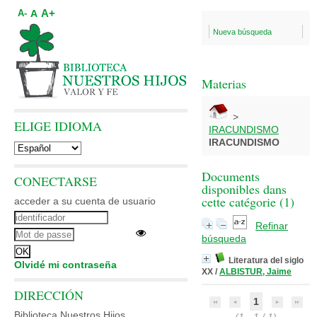
A+
A
A-
Nueva búsqueda
Materias
>
ELIGE IDIOMA
IRACUNDISMO
IRACUNDISMO
Documents
CONECTARSE
disponibles dans
cette catégorie (
1
)
acceder a su cuenta de usuario
Refinar
búsqueda
Literatura del siglo
Olvidé mi contraseña
XX
/
ALBISTUR, Jaime
DIRECCIÓN
1
Biblioteca Nuestros Hijos