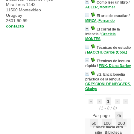
Como leer un libro
/
Miraflores 1443
ADLER, Mortimer
11500 Montevideo
Uruguay
El arte de estudiar
/
2601 90 99
MIRZA, Fernando
contacto
El corral de la
infancia
/
Graciela
MONTES
Técnicas de estudio
/
MACCHI, Carlos (Coor.)
Técnicas de lectura
rápida
/
FINK, Diana Darley
v.2. Enciclopedia
práctica de la lengua
/
CRESCIONI DE NEGGERS,
Gladys
1
(1 - 8 / 8)
Par page :
25
50
100
200
Enlace hacia otro
sitio
Biblioteca