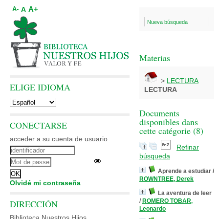
A+
A
A-
Nueva búsqueda
Materias
>
LECTURA
ELIGE IDIOMA
LECTURA
Documents
disponibles dans
CONECTARSE
cette catégorie (
8
)
acceder a su cuenta de usuario
Refinar
búsqueda
Aprende a estudiar
/
ROWNTREE, Derek
Olvidé mi contraseña
La aventura de leer
/
ROMERO TOBAR,
DIRECCIÓN
Leonardo
Biblioteca Nuestros Hijos