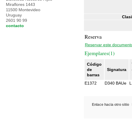
Miraflores 1443
11500 Montevideo
Uruguay
Clasi
2601 90 99
contacto
Reserva
Reservar este document
Ejemplares(1)
Código
de
Signatura
barras
E1372
D340 BAUe
L
Enlace hacia otro sitio