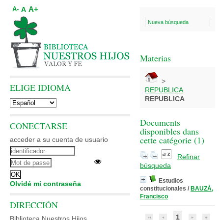
A+
A
A-
Nueva búsqueda
Materias
>
ELIGE IDIOMA
REPUBLICA
REPUBLICA
Documents
CONECTARSE
disponibles dans
cette catégorie (
1
)
acceder a su cuenta de usuario
Refinar
búsqueda
Estudios
Olvidé mi contraseña
constitucionales
/
BAUZÀ,
Francisco
DIRECCIÓN
1
Biblioteca Nuestros Hijos