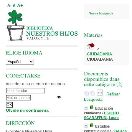
A+
A
A-
Nueva búsqueda
Materias
>
ELIGE IDIOMA
CIUDADANIA
CIUDADANIA
Documents
CONECTARSE
disponibles dans
cette catégorie (
2
)
acceder a su cuenta de usuario
Refinar
búsqueda
Educación
Olvidé mi contraseña
ciudadana
/
ESCOTO
SCARAFFUNI, Laura
DIRECCIÓN
Estudios
Biblioteca Nuestros Hijos
constitucionales
/
BAUZÀ,